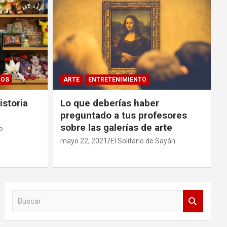
GOS
ARTE
ENTRETENIMIENTO
istoria
Lo que deberías haber
preguntado a tus profesores
sobre las galerías de arte
o
mayo 22, 2021
El Solitario de Sayán
B
u
s
c