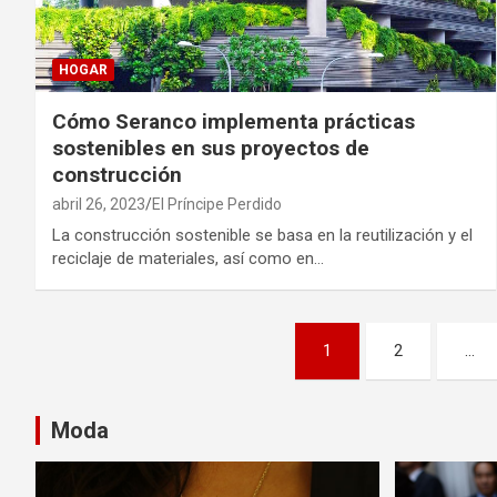
HOGAR
Cómo Seranco implementa prácticas
sostenibles en sus proyectos de
construcción
abril 26, 2023
El Príncipe Perdido
La construcción sostenible se basa en la reutilización y el
reciclaje de materiales, así como en…
P
1
2
…
a
g
Moda
i