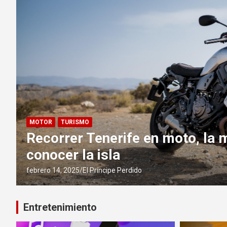
ENTRETENIMIENTO
INTERNET
MARKETING
Comprar seguidores en TikTok:
dar un empujón inicial a tu car
influencer?
diciembre 9, 2024
El Príncipe Perdido
Entretenimiento