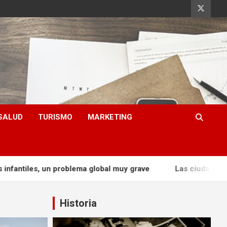
SALUD
TURISMO
MARKETING
roblema global muy grave
Las ciudades poseen microorg
Historia