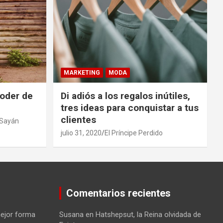
MARKETING
MODA
oder de
Di adiós a los regalos inútiles,
tres ideas para conquistar a tus
clientes
e Sayán
julio 31, 2020
El Príncipe Perdido
Comentarios recientes
mejor forma
Susana
en
Hatshepsut, la Reina olvidada de