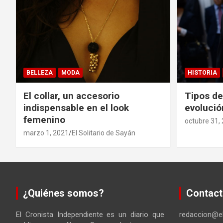
n
a
c
BELLEZA
MODA
HISTORIA
i
El collar, un accesorio
Tipos de
ó
indispensable en el look
evolució
n
femenino
octubre 31,
marzo 1, 2021
El Solitario de Sayán
d
e
e
¿Quiénes somos?
Contact
n
El Cronista Independiente es un diario que
redaccion@el