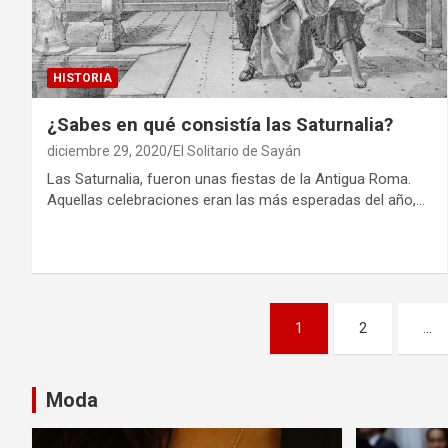
HISTORIA
¿Sabes en qué consistía las Saturnalia?
diciembre 29, 2020
El Solitario de Sayán
Las Saturnalia, fueron unas fiestas de la Antigua Roma.
Aquellas celebraciones eran las más esperadas del año,…
P
1
2
…
a
g
Moda
i