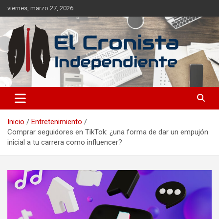
viernes, marzo 27, 2026
Noticias frescas de tus temáticas favoritas, sin dependencia de
El Cronista Independiente
ideales.
Inicio
Entretenimiento
Comprar seguidores en TikTok: ¿una forma de dar un empujón
inicial a tu carrera como influencer?