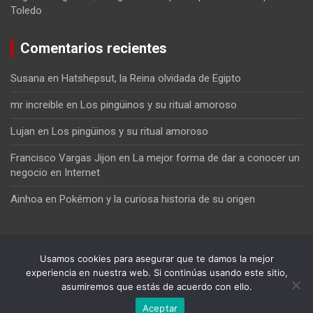
Toledo
Comentarios recientes
Susana
en
Hatshepsut, la Reina olvidada de Egipto
mr increible
en
Los pingüinos y su ritual amoroso
Lujan
en
Los pingüinos y su ritual amoroso
Francisco Vargas Jijon
en
La mejor forma de dar a conocer un
negocio en Internet
Ainhoa
en
Pokémon y la curiosa historia de su origen
Usamos cookies para asegurar que te damos la mejor
experiencia en nuestra web. Si continúas usando este sitio,
asumiremos que estás de acuerdo con ello.
Copyright ©2026
El Cronista Independiente
Tema por:
Theme Horse
Funciona gracias a:
WordPress
Aceptar