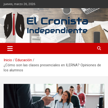
jueves, marzo 26, 2026
Noticias frescas de tus temáticas favoritas, sin dependencia de
El Cronista Independiente
ideales.
Inicio
Educación
¿Cómo son las clases presenciales en ILERNA? Opiniones de
los alumnos