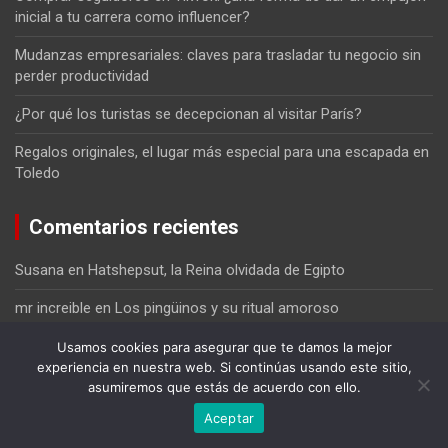
inicial a tu carrera como influencer?
Mudanzas empresariales: claves para trasladar tu negocio sin
perder productividad
¿Por qué los turistas se decepcionan al visitar París?
Regalos originales, el lugar más especial para una escapada en
Toledo
Comentarios recientes
Susana
en
Hatshepsut, la Reina olvidada de Egipto
mr increible
en
Los pingüinos y su ritual amoroso
Lujan
en
Los pingüinos y su ritual amoroso
Usamos cookies para asegurar que te damos la mejor
experiencia en nuestra web. Si continúas usando este sitio,
Francisco Vargas Jijon
en
La mejor forma de dar a conocer un
asumiremos que estás de acuerdo con ello.
negocio en Internet
Aceptar
Ainhoa
en
Pokémon y la curiosa historia de su origen