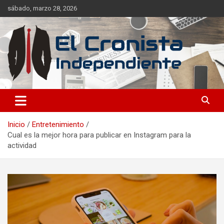
sábado, marzo 28, 2026
Noticias frescas de tus temáticas favoritas, sin dependencia de
El Cronista Independiente
ideales.
Inicio
Entretenimiento
Cual es la mejor hora para publicar en Instagram para la
actividad