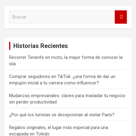
g
B
i
u
n
s
c
a
a
c
Historias Recientes
r
i
Recorrer Tenerife en moto, la mejor forma de conocer la
isla
ó
n
Comprar seguidores en TikTok: ¿una forma de dar un
empujón inicial a tu carrera como influencer?
d
e
Mudanzas empresariales: claves para trasladar tu negocio
sin perder productividad
e
n
¿Por qué los turistas se decepcionan al visitar París?
t
Regalos originales, el lugar más especial para una
r
escapada en Toledo