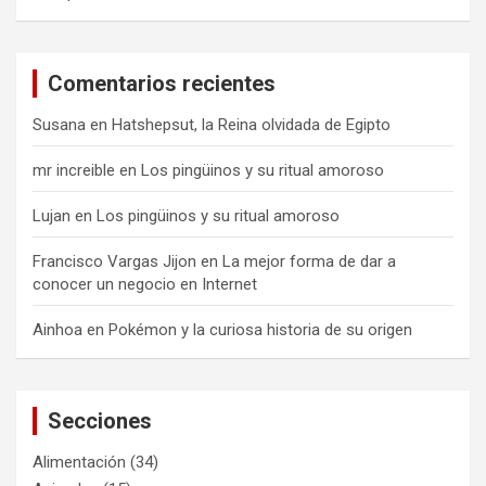
a
d
Comentarios recientes
a
s
Susana
en
Hatshepsut, la Reina olvidada de Egipto
mr increible
en
Los pingüinos y su ritual amoroso
Lujan
en
Los pingüinos y su ritual amoroso
Francisco Vargas Jijon
en
La mejor forma de dar a
conocer un negocio en Internet
Ainhoa
en
Pokémon y la curiosa historia de su origen
Secciones
Alimentación
(34)