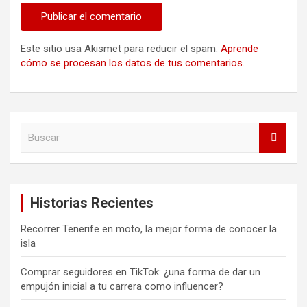
Este sitio usa Akismet para reducir el spam.
Aprende
cómo se procesan los datos de tus comentarios.
B
u
s
c
a
Historias Recientes
r
Recorrer Tenerife en moto, la mejor forma de conocer la
isla
Comprar seguidores en TikTok: ¿una forma de dar un
empujón inicial a tu carrera como influencer?