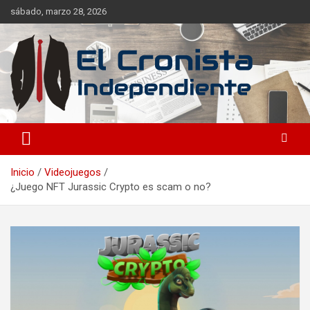
sábado, marzo 28, 2026
Noticias frescas de tus temáticas favoritas, sin dependencia de
El Cronista Independiente
ideales.
Inicio
Videojuegos
¿Juego NFT Jurassic Crypto es scam o no?