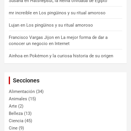
Susana
en
Hatshepsut, la Reina olvidada de Egipto
mr increible
en
Los pingüinos y su ritual amoroso
Lujan
en
Los pingüinos y su ritual amoroso
Francisco Vargas Jijon
en
La mejor forma de dar a
conocer un negocio en Internet
Ainhoa
en
Pokémon y la curiosa historia de su origen
Secciones
Alimentación
(34)
Animales
(15)
Arte
(2)
Belleza
(13)
Ciencia
(45)
Cine
(9)