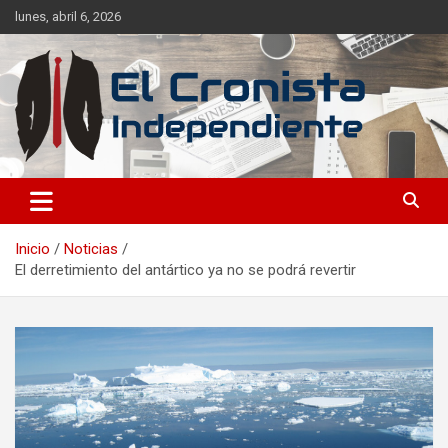
lunes, abril 6, 2026
Noticias frescas de tus temáticas favoritas, sin dependencia de
El Cronista Independiente
ideales.
Inicio
Noticias
El derretimiento del antártico ya no se podrá revertir