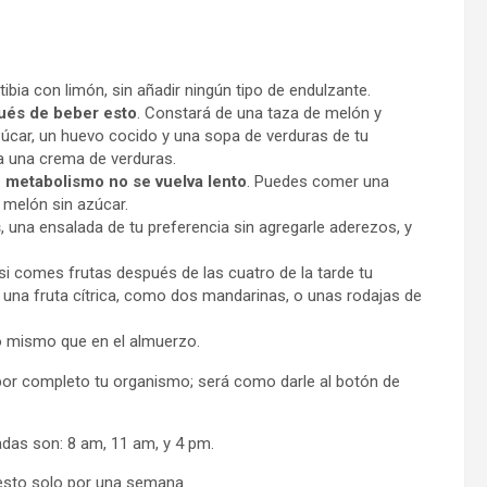
bia con limón, sin añadir ningún tipo de endulzante.
ués de beber esto
. Constará de una taza de melón y
zúcar, un huevo cocido y una sopa de verduras de tu
a una crema de verduras.
u metabolismo no se vuelva lento
. Puedes comer una
e melón sin azúcar.
s
, una ensalada de tu preferencia sin agregarle aderezos, y
 si comes frutas después de las cuatro de la tarde tu
una fruta cítrica, como dos mandarinas, o unas rodajas de
lo mismo que en el almuerzo.
s por completo tu organismo; será como darle al botón de
das son: 8 am, 11 am, y 4 pm.
 esto solo por una semana.