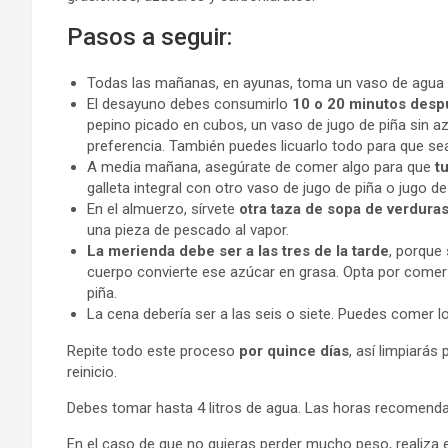
Pasos a seguir:
Todas las mañanas, en ayunas, toma un vaso de agua ti
El desayuno debes consumirlo
10 o 20 minutos desp
pepino picado en cubos, un vaso de jugo de piña sin a
preferencia. También puedes licuarlo todo para que se
A media mañana, asegúrate de comer algo para que
t
galleta integral con otro vaso de jugo de piña o jugo d
En el almuerzo, sírvete
otra taza de sopa de verdura
una pieza de pescado al vapor.
La merienda debe ser a las tres de la tarde
, porque
cuerpo convierte ese azúcar en grasa. Opta por comer 
piña.
La cena debería ser a las seis o siete. Puedes comer 
Repite todo este proceso
por quince días
, así limpiará
reinicio.
Debes tomar hasta 4 litros de agua. Las horas recomenda
En el caso de que no quieras perder mucho peso, realiza