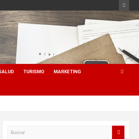
SALUD
TURISMO
MARKETING
B
u