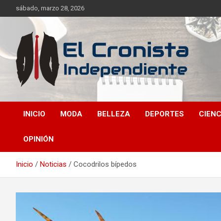
sábado, marzo 28, 2026
Noticias frescas de tus temáticas favoritas, sin dependencia d
El Cronista
ideales.
INICIO
MODA
BELLEZA
DEPORTES
CIENC
Independiente
OPINIÓN
Inicio
Noticias
Cocodrilos bípedos